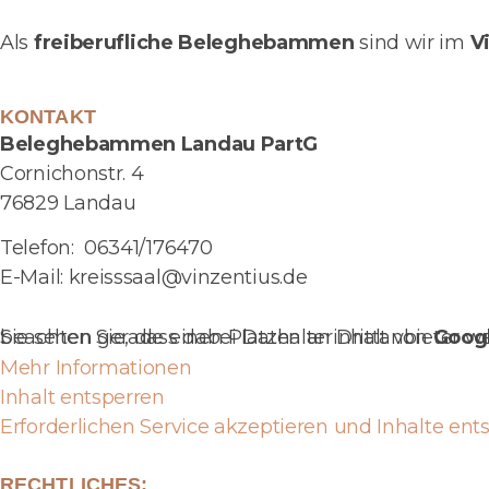
Als
freiberufliche Beleghebammen
sind wir im
V
KONTAKT
Beleghebammen Landau PartG
Cornichonstr. 4
76829 Landau
Telefon: 06341/176470
E-Mail: kreisssaal@vinzentius.de
Sie sehen gerade einen Platzhalterinhalt von
. Um auf den eigentlichen Inhalt zuzugreifen, klicken Sie auf die Schaltfläche unten. Bitte beachten Sie, dass da
Goog
Mehr Informationen
Inhalt entsperren
Erforderlichen Service akzeptieren und Inhalte ent
RECHTLICHES: