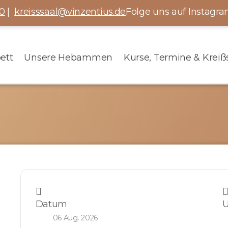
0
|
kreisssaal@vinzentius.de
Folge uns auf Instagra
ett
Unsere Hebammen
Kurse, Termine & Kreiß
Datum
U
06 Aug. 2026