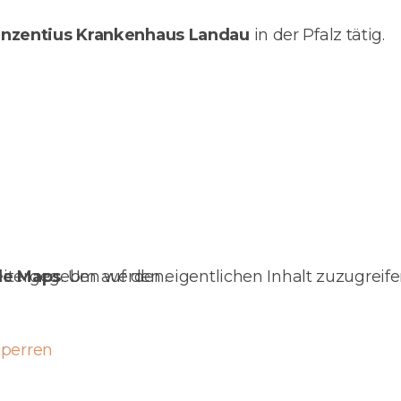
inzentius Krankenhaus Landau
in der Pfalz tätig.
bei Daten an Drittanbieter weitergegeben werden.
le Maps
sperren